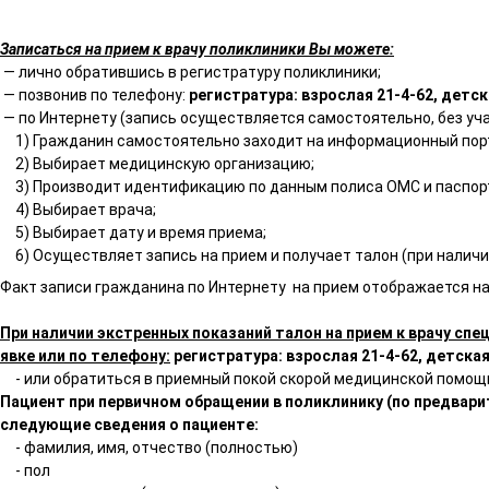
Записаться на прием к врачу поликлиники Вы можете:
— лично обратившись в регистратуру поликлиники;
— позвонив по телефону:
регистратура: взрослая 21-4-62, детск
— по Интернету (запись осуществляется самостоятельно, без уча
1) Гражданин самостоятельно заходит на информационный пор
2) Выбирает медицинскую организацию;
3) Производит идентификацию по данным полиса ОМС и паспор
4) Выбирает врача;
5) Выбирает дату и время приема;
6) Осуществляет запись на прием и получает талон (при наличи
Факт записи гражданина по Интернету на прием отображается на
При наличии экстренных показаний талон на прием к врачу спе
явке или по телефону:
регистратура: взрослая 21-4-62, детская
- или обратиться в приемный покой скорой медицинской помощ
Пациент при первичном обращении в поликлинику (по предвари
следующие сведения о пациенте:
- фамилия, имя, отчество (полностью)
- пол