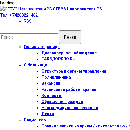
Loading ...
Перейти
ОГБУЗ Николаевская РБ
к
Тел:
+74263221462
содержимому
RSS
Найти:
Главная страница
Диспансерное наблюдение
ТАКЗДОРОВО.RU
О больнице
Структура и органы управления
Поликлинника
Вакансии
Расписание работы врачей
Контакты
Обращения Граждан
Наш медицинский персонал
Лента
Пациентам
Правила записи на прием / консультацию /