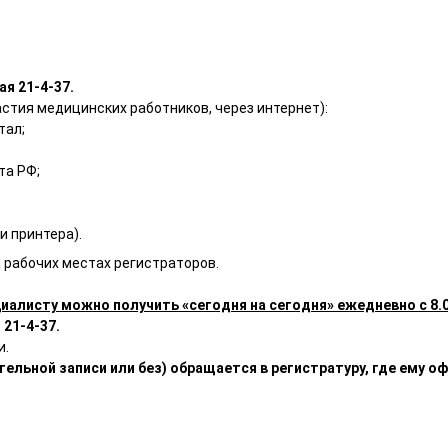
ая 21-4-37.
стия медицинских работников, через интернет):
тал;
та РФ;
и принтера).
 рабочих местах регистраторов.
циалисту можно получить «сегодня на сегодня» ежедневно с 8.
 21-4-37.
и.
тельной записи или без) обращается в регистратуру, где ему 