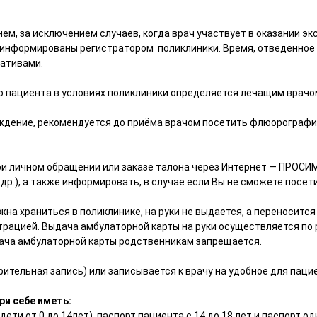
м, за исключением случаев, когда врач участвует в оказании э
оинформированы регистратором поликлиники. Время, отведенное 
ативами.
о пациента в условиях поликлиники определяется лечащим врачо
дение, рекомендуется до приёма врачом посетить флюорографиче
и личном обращении или заказе талона через Интернет — ПРОСИ
 др.), а также информировать, в случае если Вы не сможете посет
а храниться в поликлинике, на руки не выдается, а переносится
трацией. Выдача амбулаторной карты на руки осуществляется по
дача амбулаторной карты родственникам запрещается.
ительная запись) или записывается к врачу на удобное для пацие
ри себе иметь:
ти от 0 до 14лет), паспорт пациента с 14 до 18 лет и паспорт од