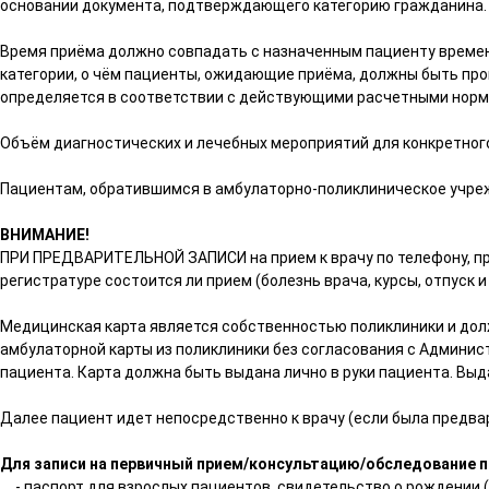
основании документа, подтверждающего категорию гражданина.
Время приёма должно совпадать с назначенным пациенту времене
категории, о чём пациенты, ожидающие приёма, должны быть пр
определяется в соответствии с действующими расчетными норм
Объём диагностических и лечебных мероприятий для конкретног
Пациентам, обратившимся в амбулаторно-поликлиническое учреж
ВНИМАНИЕ!
ПРИ ПРЕДВАРИТЕЛЬНОЙ ЗАПИСИ на прием к врачу по телефону, пр
регистратуре состоится ли прием (болезнь врача, курсы, отпуск и
Медицинская карта является собственностью поликлиники и должн
амбулаторной карты из поликлиники без согласования с Админис
пациента. Карта должна быть выдана лично в руки пациента. Вы
Далее пациент идет непосредственно к врачу (если была предвар
Для записи на первичный прием/консультацию/обследование п
- паспорт для взрослых пациентов, свидетельство о рождении (де