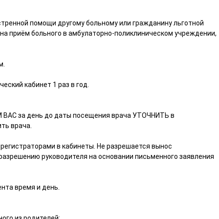
кстренной помощи другому больному или гражданину льготной
на приём больного в амбулаторно-поликлиническом учреждении,
м.
ский кабинет 1 раз в год.
М ВАС за день до даты посещения врача УТОЧНИТЬ в
ить врача.
 регистраторами в кабинеты. Не разрешается вынос
 разрешению руководителя на основании письменного заявления
нта время и день.
ного из родителей;