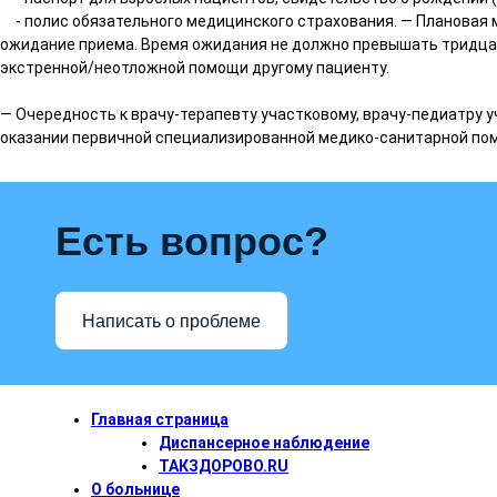
- полис обязательного медицинского страхования. — Плановая 
ожидание приема. Время ожидания не должно превышать тридцати
экстренной/неотложной помощи другому пациенту.
— Очередность к врачу-терапевту участковому, врачу-педиатру у
оказании первичной специализированной медико-санитарной помо
Есть вопрос?
Написать о проблеме
Главная страница
Диспансерное наблюдение
ТАКЗДОРОВО.RU
О больнице