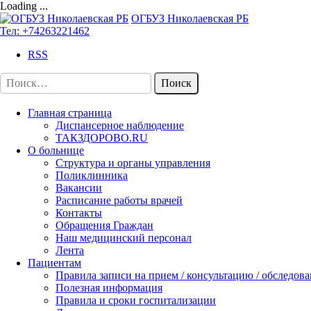
Loading ...
Перейти
ОГБУЗ Николаевская РБ
к
Тел:
+74263221462
содержимому
RSS
Найти:
Главная страница
Диспансерное наблюдение
ТАКЗДОРОВО.RU
О больнице
Структура и органы управления
Поликлинника
Вакансии
Расписание работы врачей
Контакты
Обращения Граждан
Наш медицинский персонал
Лента
Пациентам
Правила записи на прием / консультацию / обследов
Полезная информация
Правила и сроки госпитализации