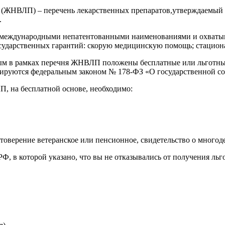
(ЖНВЛП) – перечень лекарственных препаратов,утверждаемый 
.
 международными непатентованными наименованиями и охватыв
осударственных гарантий: скорую медицинскую помощь; стаци
орым в рамках перечня ЖНВЛП положены бесплатные или льготн
улируются федеральным законом № 178-ФЗ «О государственной 
, на бесплатной основе, необходимо:
оверение ветеранское или пенсионное, свидетельство о многодетн
, в которой указано, что вы не отказывались от получения ль