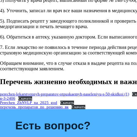
3) Получить у врача рецепт, выписанный по форме № 148-1у-06(
4). Уточнить, записал ли врач все ваши назначения в медицинск
5). Подписать рецепт у заведующего поликлиникой и проверить 
медорганизации и печать лечащего врача.
6). Обратиться в аптеку, указанную доктором. Если выписанного
7. Если лекарство не появилось в течение периода действия рец
страховую медицинскую организацию за соответствующей комп
Обращаем внимание, что в случае отказа в выдаче рецепта на 
соответствующим заявлением.
Перечень жизненно необходимых и важн
perechen-lekarstvennyh-preparatov-otpuskaemyh-naseleniyu-s-50-skidkoi (1)
Ск
n-3-2406
Скачать
Perechen_ZhNVLP_na_2025_god
Скачать
перечень_препаратов_по_решению_вк
Скачать
Есть вопрос?