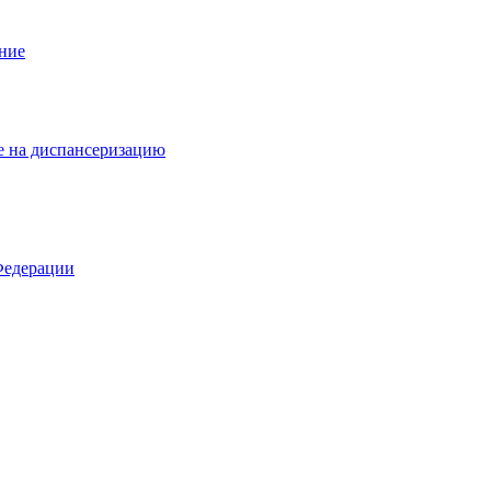
ание
е на диспансеризацию
Федерации